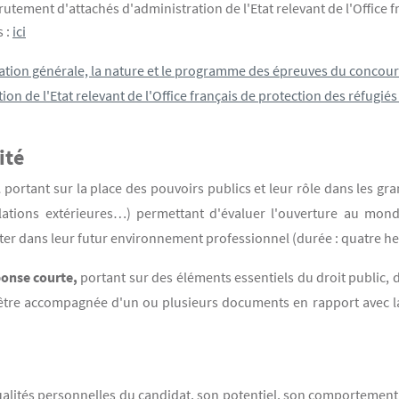
utement d'attachés d'administration de l'Etat relevant de l'Office f
s :
ici
nisation générale, la nature et le programme des épreuves du concou
n de l'Etat relevant de l'Office français de protection des réfugiés
ité
l
portant sur la place des pouvoirs publics et leur rôle dans les gr
relations extérieures…) permettant d'évaluer l'ouverture au mond
er dans leur futur environnement professionnel (durée : quatre heur
ponse courte,
portant sur des éléments essentiels du droit public, 
t être accompagnée d'un ou plusieurs documents en rapport avec l
 qualités personnelles du candidat, son potentiel, son comportement