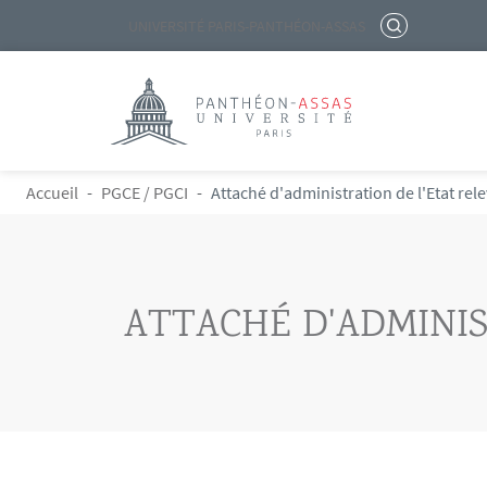
Menu liste site Custom EN
RECHERCHER
UNIVERSITÉ PARIS-PANTHÉON-ASSAS
Logo
Aller au contenu principal
FIL D'ARIANE
Accueil
PGCE / PGCI
Attaché d'administration de l'Etat rel
ATTACHÉ D'ADMINIS