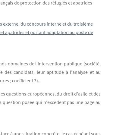
rançais de protection des réfugiés et apatrides
rs externe, du concours interne et du troisième
 et apatrides et portant adaptation au poste de
ands domaines de l'intervention publique (société,
e des candidats, leur aptitude à l'analyse et au
es ; coefficient 3).
des questions européennes, du droit d'asile et des
a question posée qui n'excèdent pas une page au
 face à une situation concrète, le cas échéant sous