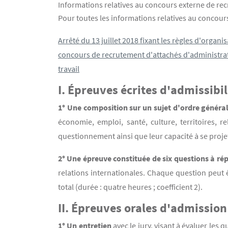
Informations relatives au concours externe de recr
Contenu
Texte
Pour toutes les informations relatives au concour
Arrêté du 13 juillet 2018 fixant les règles d'orga
concours de recrutement d'attachés d'administratio
travail
I.
É
preuves écrites d'admissibil
1° Une composition sur un sujet d'ordre généra
économie, emploi, santé, culture, territoires, 
questionnement ainsi que leur capacité à se projet
2° Une épreuve constituée de six questions à ré
relations internationales. Chaque question peu
total (durée : quatre heures ; coefficient 2).
II.
É
preuves orales d'admission
1° Un entretien
avec le jury, visant à évaluer les