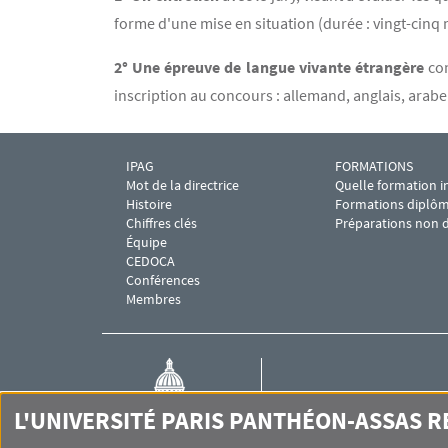
forme d'une mise en situation (durée : vingt-cinq 
2° Une épreuve de langue vivante étrangère
con
inscription au concours : allemand, anglais, arabe 
IPAG
FORMATIONS
Menu footer IPAG 1
Menu footer IPAG
Mot de la directrice
Quelle formation in
Histoire
Formations diplô
Chiffres clés
Préparations non 
Équipe
CEDOCA
Conférences
Membres
IPAG DE PARIS
L'UNIVERSITÉ PARIS PANTHÉON-ASSAS 
Institut de préparation à