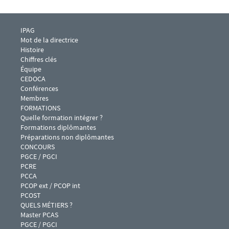
Menu footer IPAG 1
IPAG
Mot de la directrice
Histoire
Chiffres clés
Équipe
CEDOCA
Conférences 
Membres
Menu footer IPAG 2
FORMATIONS
Quelle formation intégrer ?
Formations diplômantes
Préparations non diplômantes
Menu footer IPAG 3
CONCOURS
PGCE / PGCI
PCRE
PCCA
PCOP ext / PCOP int
PCOST
Menu footer IPAG 4
QUELS MÉTIERS ?
Master PCAS
PGCE / PGCI