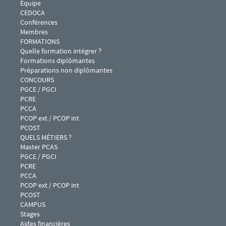
Équipe
CEDOCA
Conférences 
Membres
Menu footer IPAG 2
FORMATIONS
Quelle formation intégrer ?
Formations diplômantes
Préparations non diplômantes
Menu footer IPAG 3
CONCOURS
PGCE / PGCI
PCRE
PCCA
PCOP ext / PCOP int
PCOST
Menu footer IPAG 4
QUELS MÉTIERS ?
Master PCAS
PGCE / PGCI
PCRE
PCCA
PCOP ext / PCOP int
PCOST
Menu footer IPAG 5
CAMPUS
Stages
Aides financières