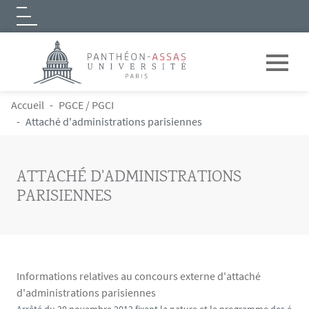
Logo
Aller au contenu principal
FIL D'ARIANE
Accueil
PGCE / PGCI
Attaché d'administrations parisiennes
ATTACHÉ D'ADMINISTRATIONS
PARISIENNES
Informations relatives au concours externe d'attaché
d'administrations parisiennes
Contenu
Texte