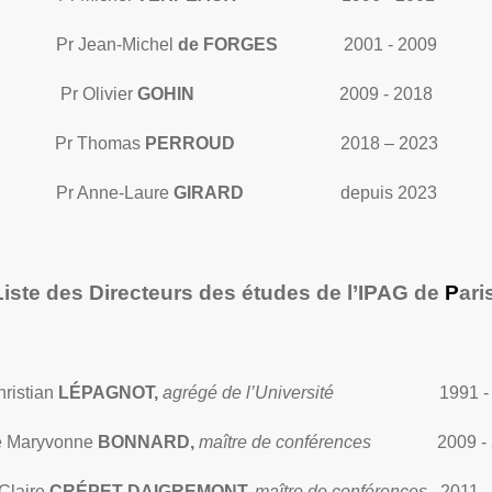
Pr Jean-Michel
de FORGES
2001 - 2009
Pr Olivier
GOHIN
2009 - 2018
Pr Thomas
PERROUD
2018 – 2023
Pr Anne-Laure
GIRARD
depuis 2023
Liste des Directeurs des études de l’IPAG de
P
ari
hristian
LÉPAGNOT,
agrégé de l’Université
1991 -
 Maryvonne
BONNARD,
maître de conférences
2009 -
laire
CRÉPET DAIGREMONT,
maître de conférences
2011 