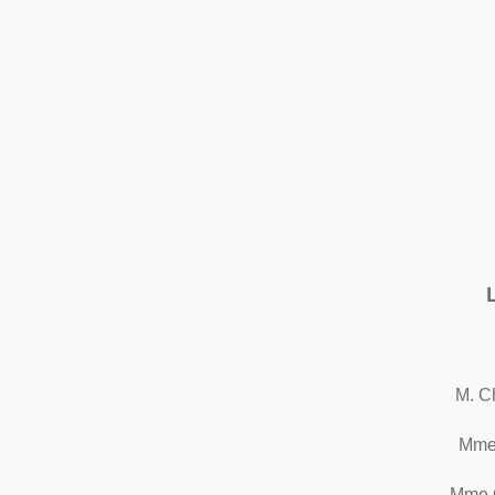
M. C
Mme
Mme C