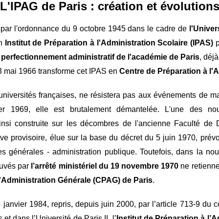
L'IPAG de Paris : création et évolution
réé par l'ordonnance du 9 octobre 1945 dans le cadre de
l'Univer
un
Institut de Préparation à l'Administration Scolaire (IPAS)
p
 perfectionnement administratif de l'académie de Paris
, déj
du 3 mai 1966 transforme cet IPAS en
Centre de Préparation à l'
universités françaises, ne résistera pas aux événements de ma
er 1969, elle est brutalement démantelée. L'une des nou
ainsi construite sur les décombres de l'ancienne Faculté de 
ive provisoire, élue sur la base du décret du 5 juin 1970, prévo
 générales - administration publique. Toutefois, dans la no
ouvés par
l’arrêté ministériel du 19 novembre 1970
ne retienne
l'Administration Générale (CPAG) de Paris
.
6 janvier 1984, repris, depuis juin 2000, par l’article 713-9 du 
et dans l’Université de Paris II, l’
Institut de Préparation à l’