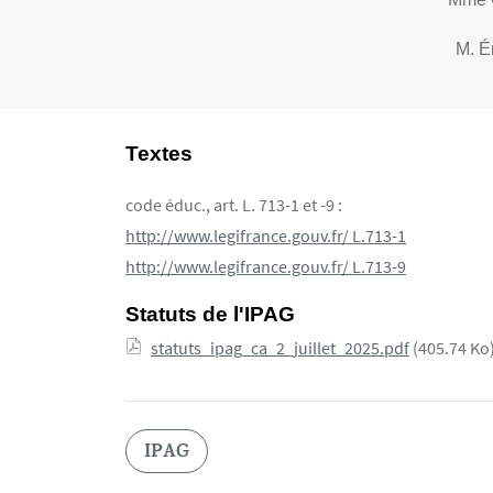
M. É
Texte
Textes
code éduc., art. L. 713-1 et -9 :
http://www.legifrance.gouv.fr/ L.713-1
http://www.legifrance.gouv.fr/ L.713-9
Statuts de l'IPAG
Document
statuts_ipag_ca_2_juillet_2025.pdf
(405.74 Ko
IPAG