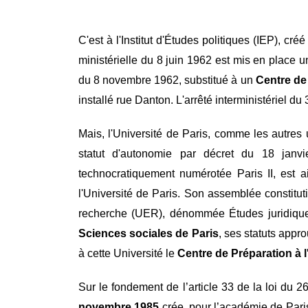
Contenu
Texte
C'est à l'Institut d'Études politiques (IEP), c
ministérielle du 8 juin 1962 est mis en place 
du 8 novembre 1962,
substitué à un
Centre de
installé rue Danton. L'arrêté interministériel 
Mais, l'Université de Paris, comme les autres 
statut d'autonomie par décret du 18 janvi
technocratiquement numérotée Paris II, est 
l'Université de Paris. Son assemblée constitut
recherche (UER), dénommée Études juridiques
Sciences sociales de Paris
, ses statuts appr
à cette Université
le
Centre de Préparation à 
Sur le fondement de l’article 33 de la loi du 2
novembre 1985
crée, pour l’académie de Paris 