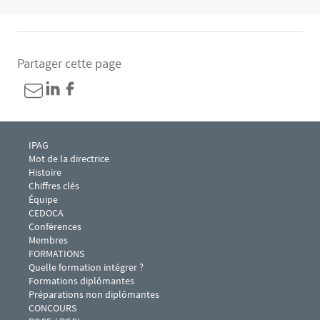
Partager cette page
Menu footer IPAG 1
IPAG
Mot de la directrice
Histoire
Chiffres clés
Équipe
CEDOCA
Conférences 
Membres
Menu footer IPAG 2
FORMATIONS
Quelle formation intégrer ?
Formations diplômantes
Préparations non diplômantes
Menu footer IPAG 3
CONCOURS