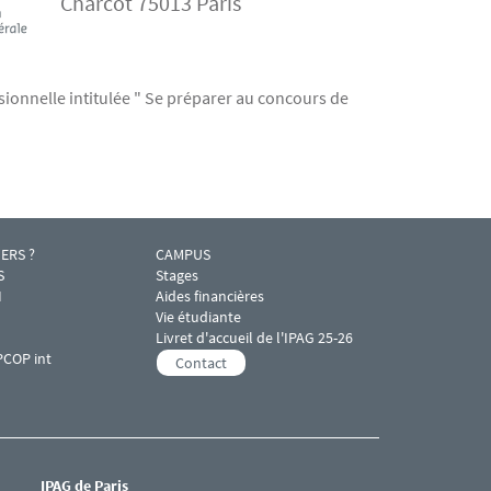
Charcot 75013 Paris
sionnelle intitulée " Se préparer au concours de
ERS ?
CAMPUS
r IPAG 4
Menu footer IPAG 5
S
Stages
I
Aides financières
Vie étudiante
Livret d'accueil de l'IPAG 25-26
PCOP int
Contact
IPAG de Paris